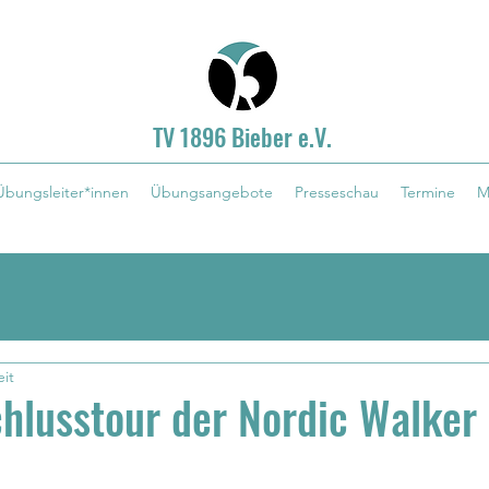
TV 1896 Bieber e.V.
Übungsleiter*innen
Übungsangebote
Presseschau
Termine
M
eit
hlusstour der Nordic Walker