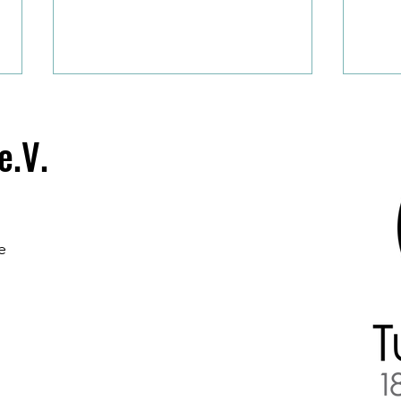
e.V.
Auf die Plätze, fertig, Wein! 🍷🥾
e
Gemei
Bieb
Spende