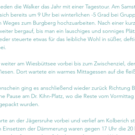
hieden die Walker das Jahr mit einer Tagestour. Am Sams
sich bereits um 9 Uhr bei winterlichen -5 Grad bei Grupp
en Weges zum Burgberg hochzuarbeiten. Nach einer kurz
weiter bergauf, bis man ein lauschiges und sonniges Plät
eder steuerte etwas für das leibliche Wohl in süßer, deft
ei.
 weiter am Wiesbüttsee vorbei bis zum Zwischenziel, der
iesen. Dort wartete ein warmes Mittagessen auf die flei
nschein ging es anschließend wieder zurück Richtung Bie
che Pause am Dr. Kihn-Platz, wo die Reste vom Vormittag
gepackt wurden.
hrte an der Jägersruhe vorbei und verlief am Kolberich st
em Einsetzen der Dämmerung waren gegen 17 Uhr die 20