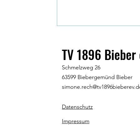
TV 1896 Bieber 
Schmelzweg 26
63599 Biebergemünd Bieber
simone.rech@tv1896bieberev.d
Jährlicher Ausflug der Turngruppe
7hups nach Eisenach
Datenschutz
Impressum