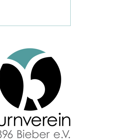
nsam stark: Der TV
ergemünd beim MS-
nlauf 2026! 🏃‍♂️🏃‍♀️