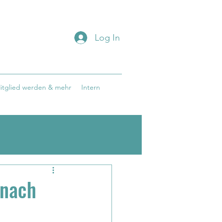
Log In
itglied werden & mehr
Intern
 nach